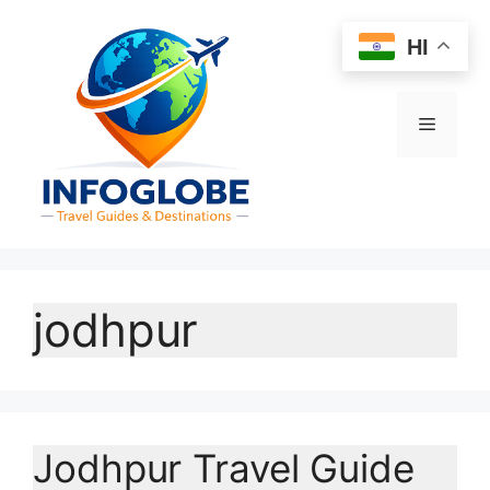
Skip
to
HI
content
Menu
jodhpur
Jodhpur Travel Guide