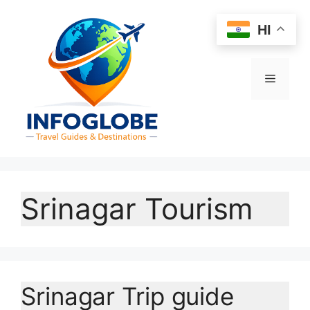
Skip
to
HI
content
Menu
Srinagar Tourism
Srinagar Trip guide