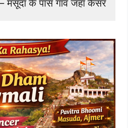
 मसूदा के पास गाँव जहाँ कैंसर