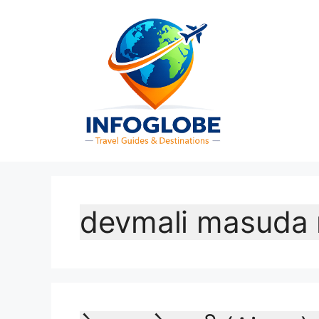
Skip
to
content
devmali masuda 