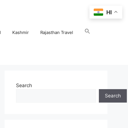
HI
l
Kashmir
Rajasthan Travel
Search
Search